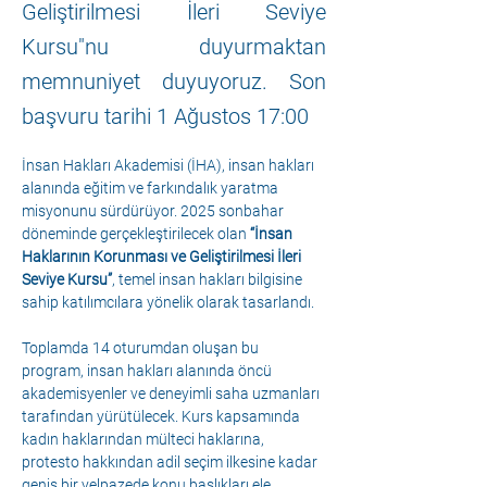
Geliştirilmesi İleri Seviye
Kursu"nu duyurmaktan
memnuniyet duyuyoruz. Son
başvuru tarihi 1 Ağustos 17:00
İnsan Hakları Akademisi (İHA), insan hakları 
alanında eğitim ve farkındalık yaratma 
misyonunu sürdürüyor. 2025 sonbahar 
döneminde gerçekleştirilecek olan 
“İnsan 
Haklarının Korunması ve Geliştirilmesi İleri 
Seviye Kursu”
, temel insan hakları bilgisine 
sahip katılımcılara yönelik olarak tasarlandı.
Toplamda 14 oturumdan oluşan bu 
program, insan hakları alanında öncü 
akademisyenler ve deneyimli saha uzmanları 
tarafından yürütülecek. Kurs kapsamında 
kadın haklarından mülteci haklarına, 
protesto hakkından adil seçim ilkesine kadar 
geniş bir yelpazede konu başlıkları ele 