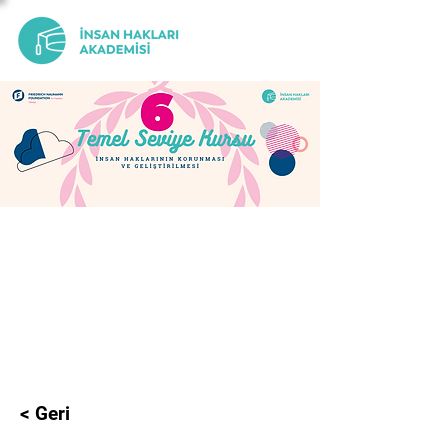
Etkinlik Tarihleri
16 Mart - 18 Mart 2023
Son Başvuru Tarihi
14 Şubat 2023 Salı
< Geri