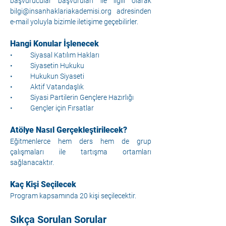
başvurucular başvuruları ile ilgili olarak 
bilgi@insanhaklariakademisi.org
 adresinden 
e-mail yoluyla bizimle iletişime geçebilirler.
Hangi Konular İşlenecek
•	Siyasal Katılım Hakları
•	Siyasetin Hukuku
•	Hukukun Siyaseti
•	Aktif Vatandaşlık
•	Siyasi Partilerin Gençlere Hazırlığı
•	Gençler için Fırsatlar
Atölye Nasıl Gerçekleştirilecek?
Eğitmenlerce hem ders hem de grup 
çalışmaları ile tartışma ortamları 
sağlanacaktır.
Kaç Kişi Seçilecek
Program kapsamında 20 kişi seçilecektir. 
Sıkça Sorulan Sorular