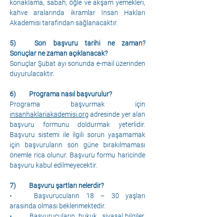
konaklama, sabah, öğle ve akşam yemekleri, 
kahve aralarında ikramlar İnsan Hakları 
Akademisi tarafından sağlanacaktır. 
5)	Son başvuru tarihi ne zaman? 
Sonuçlar ne zaman açıklanacak?
Sonuçlar Şubat ayı sonunda e-mail üzerinden 
duyurulacaktır. 
6)	Programa nasıl başvurulur?
Programa başvurmak için 
insanhaklariakademisi.org
 adresinde yer alan 
başvuru formunu doldurmak yeterlidir. 
Başvuru sistemi ile ilgili sorun yaşamamak 
için başvuruların son güne bırakılmaması 
önemle rica olunur. Başvuru formu haricinde 
başvuru kabul edilmeyecektir. 
7)	Başvuru şartları nelerdir?
•	Başvurucuların 18 – 30 yaşları 
arasında olması beklenmektedir.
•	Başvurucuların, hukuk , siyasal bilgiler, 