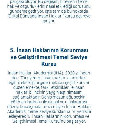
parçası oluyor. Bu değişim, bireylerin temel
hak ve özgürlüklerini nasıl etkilediği sorusunu
gündeme getiriyor. İşte tam da bu noktada
“Dijital Dünyada İnsan Hakları” kursu devreye
giriyor.
5. İnsan Haklarının Korunması
ve Geliştirilmesi Temel Seviye
Kursu
İnsan Hakları Akademisi (İHA), 2020 yılından
beri, Türkiye’deki insan hakları alanındaki
eğitim eksikliğini gidermek için çeşitli kurslar
düzenlemekte, farklı etkinlikler ile insan
hakları bilincinin yaygınlaştırılmasını
sağlamaktadır. Geniş mezun ağı, seçkin
eğitmen kadrosu ile ulusal ve uluslararası
düzeyde çalışmalar düzenleyen İnsan Hakları
Akademisi, temel seviye kurslarına bir yenisini
ekleyerek “5. İnsan Haklarının Korunması ve
Geliştirilmesi Temel Kursu”nu başlatıyor.