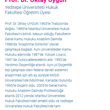
Yeditepe Üniversitesi Hukuk
Fakültesi Öğretim Üyesi
Prof. Dr. Oktay UYGUN 1963’te Trabzon’da 
doğdu. 1985’te İstanbul Üniversitesi Hukuk 
Fakültesi’ni bitirdi. Mezun olduğu Fakültenin 
Genel Kamu Hukuku Anabilim Dalında 
1986’da “Araştırma Görevlisi” olarak 
çalışmaya başladı. Aynı üniversiteden Kamu 
Hukuku alanında 1987’de 
Yüksek Lisans
; 
1991’de 
Doktora
derecelerini aldı. 1992’de 
Yardımcı Doçentliğe atandı. Aynı yıl Doçentlik 
tezi çalışması olan federal devlet sistemini 
araştırmak için altı ay süreyle McGill 
Üniversitesi’nde (Montreal, Kanada) bulundu. 
1995’te Doçent oldu. 2005’te Genel Kamu 
Hukuku Anabilim Dalında Profesörlüğe 
atandı.2012 yılında İstanbul Üniversitesi 
Hukuk Fakültesi’nden emekli oldu ve Yeditepe 
Üniversitesi Hukuk Fakültesi’nde tam 