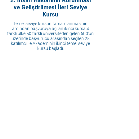
2. İnsan Haklarının Korunması
ve Geliştirilmesi İleri Seviye
Kursu
Temel seviye kursun tamamlanmasının
ardından başvuruya açılan ikinci kursa 4
farklı ülke 50 farklı üniversiteden gelen 600’ün
üzerinde başvurucu arasından seçilen 25
katılımcı ile Akademinin ikinci temel seviye
kursu başladı.
3. İnsan Haklarının Korunması
ve Geliştirilmesi Başlangıç
Seviye Kursu
İkinci temel seviye kursun ardından
Akademinin temel seviye kurslarının
üçüncüsü için 40 farklı üniversiteden 500’ü
aşkın başvurucu arasından seçilen 25
katılımcı ile İnsan Haklarının Uluslararası
Korunması Temel Kursunun üçüncüsüne
başlandı.